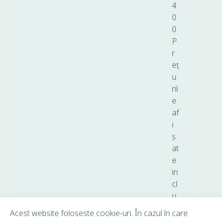
4
0
0
P
r
eț
u
ril
e
af
i
ș
at
e
in
cl
u
d
Acest website foloseste cookie-uri. În cazul în care
T