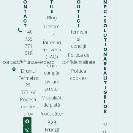
O
T
O
N
N
IL
LI
P
T
E
T
C
A
I
-
Blog
C
C
S
T
I
O
Despre
L
+40
Termeni
noi
U
755
și
T
Întrebări
I
771
condiții
O
Frecvente
618
N
Politica de
(FAQ)
A
contact@frunzaverde.ro
confidențialitate
R
Cum
E
Drumul
Politica
cumpăr
A
LI
Fermei nr.
cookies
Livrare
T
25,
I
și retur
G
077160
II
Modalități
Popești-
L
de plată
O
Leordeni,
R
Ilfov
Producători
B2B
M
Frunză
o