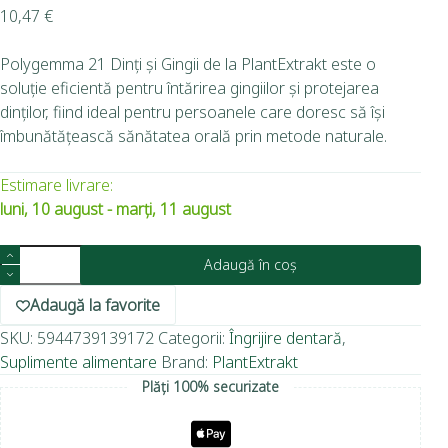
10,47
€
Polygemma 21 Dinți și Gingii de la PlantExtrakt este o
soluție eficientă pentru întărirea gingiilor și protejarea
dinților, fiind ideal pentru persoanele care doresc să își
îmbunătățească sănătatea orală prin metode naturale.
Estimare livrare:
luni, 10 august - marți, 11 august
Adaugă în coș
Adaugă la favorite
SKU:
5944739139172
Categorii:
Îngrijire dentară
,
Suplimente alimentare
Brand:
PlantExtrakt
Plăți 100% securizate