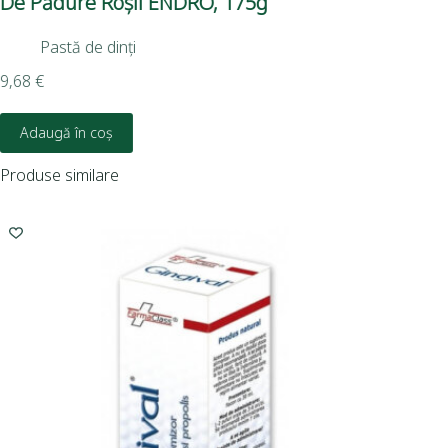
De Pădure Roșii ENDRO, 175g
9,0
Pastă de dinți
9,68
€
Adaugă în coș
Produse similare