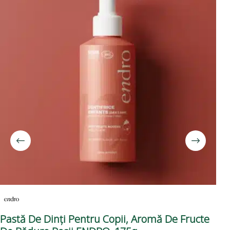
Pastă De Dinți Pentru Copii, Aromă De Fructe
De