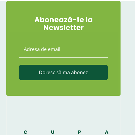
Abonează-te la
Newsletter
Doresc să mă abonez
C
U
P
A