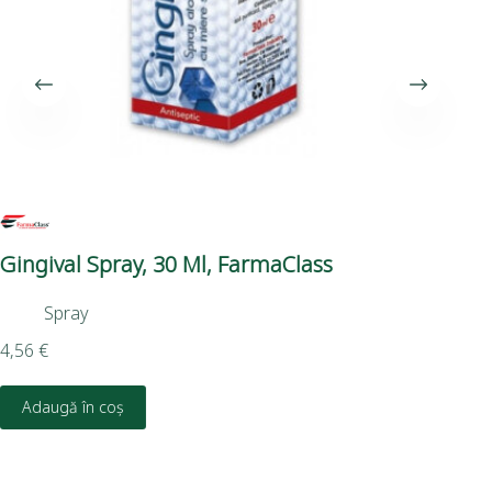
Gingival Spray, 30 Ml, FarmaClass
Gn
Ca
Spray
Ca
4,56
€
30,
Adaugă în coș