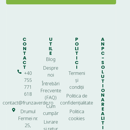
C
U
P
A
O
T
O
N
N
IL
LI
P
T
E
T
C
A
I
-
Blog
C
C
S
T
I
O
Despre
L
+40
Termeni
noi
U
755
și
T
Întrebări
I
771
condiții
O
Frecvente
618
N
Politica de
(FAQ)
A
contact@frunzaverde.ro
confidențialitate
R
Cum
E
Drumul
Politica
cumpăr
A
LI
Fermei nr.
cookies
Livrare
T
25,
I
și retur