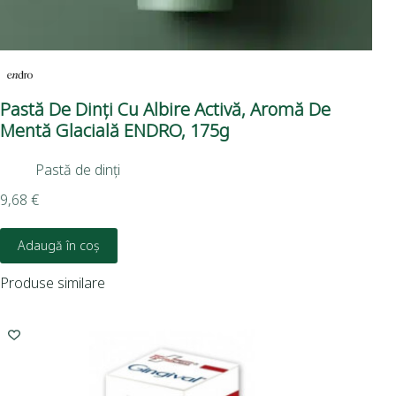
Pastă De Dinți Cu Albire Activă, Aromă De
Pa
Mentă Glacială ENDRO, 175g
De
Pastă de dinți
9,68
€
9,6
Adaugă în coș
Produse similare