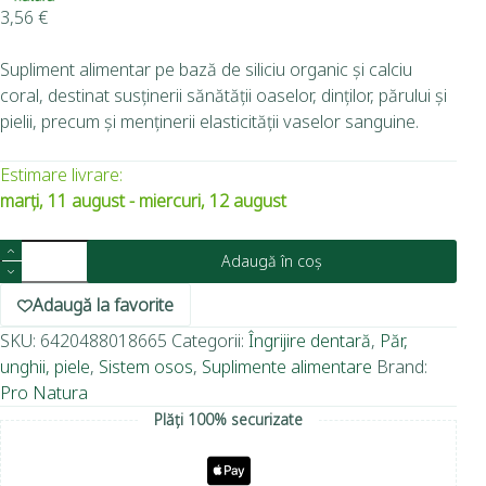
3,56
€
Supliment alimentar pe bază de siliciu organic și calciu
coral, destinat susținerii sănătății oaselor, dinților, părului și
pielii, precum și menținerii elasticității vaselor sanguine.
Estimare livrare:
marți, 11 august - miercuri, 12 august
Adaugă în coș
Adaugă la favorite
SKU:
6420488018665
Categorii:
Îngrijire dentară
,
Păr,
unghii, piele
,
Sistem osos
,
Suplimente alimentare
Brand:
Pro Natura
Plăți 100% securizate