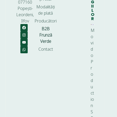
G
077160
II
Modalități
Popești-
L
de plată
O
Leordeni,
R
Ilfov
Producători
B2B
M
Frunză
o
Verde
vi
Contact
d
o
P
r
o
d
u
ct
io
n
S