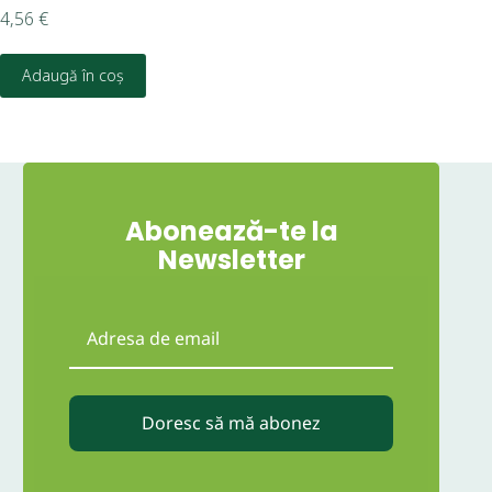
4,56
€
Eva
Adaugă în coș
5,9
Abonează-te la
Newsletter
Doresc să mă abonez