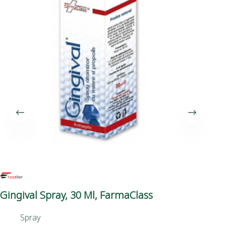
Gingival Spray, 30 Ml, FarmaClass
Ul
Ad
Spray