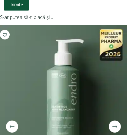
Trimite
S-ar putea să-ți placă și…