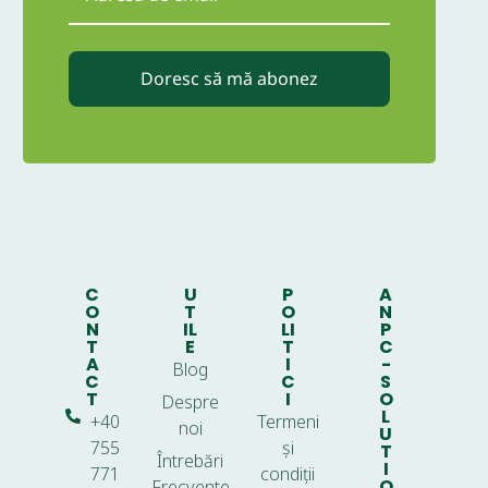
Doresc să mă abonez
C
U
P
A
O
T
O
N
N
IL
LI
P
T
E
T
C
A
I
-
Blog
C
C
S
T
I
O
Despre
L
+40
Termeni
noi
U
755
și
T
Întrebări
I
771
condiții
O
Frecvente