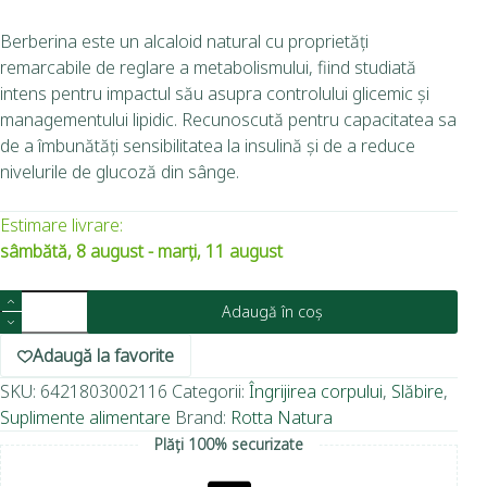
Berberina este un alcaloid natural cu proprietăți
remarcabile de reglare a metabolismului, fiind studiată
intens pentru impactul său asupra controlului glicemic și
managementului lipidic. Recunoscută pentru capacitatea sa
de a îmbunătăți sensibilitatea la insulină și de a reduce
nivelurile de glucoză din sânge.
Estimare livrare:
sâmbătă, 8 august - marți, 11 august
Adaugă în coș
Adaugă la favorite
SKU:
6421803002116
Categorii:
Îngrijirea corpului
,
Slăbire
,
Suplimente alimentare
Brand:
Rotta Natura
Plăți 100% securizate