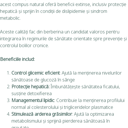
acest compus natural oferă beneficii extinse, inclusiv protecție
hepatică și sprijin în condiții de dislipidemie și sindrom
metabolic.
Aceste calități fac din berberina un candidat valoros pentru
integrarea în regimurile de sănătate orientate spre prevenție și
controlul bolilor cronice.
Beneficiile includ:
Control glicemic eficient
: Ajută la menținerea nivelurilor
sănătoase de glucoză în sânge
Protecție hepatică:
Îmbunătățește sănătatea ficatului,
susține detoxifierea
Managementul lipidic
: Contribuie la menținerea profilului
normal al colesterolului și trigliceridelor plasmatice
Stimuleaz
ă arderea grăsimilor
: Ajută la optimizarea
metabolismului și sprijină pierderea sănătoasă în
greutate