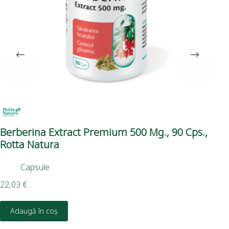
Berberina Extract Premium 500 Mg., 90 Cps.,
Co
Rotta Natura
Capsule
3,3
22,03
€
Adaugă în coș