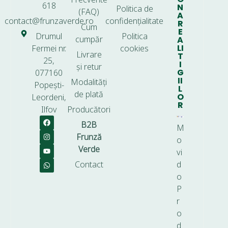
618
N
Politica de
(FAQ)
A
contact@frunzaverde.ro
confidențialitate
R
Cum
E
Drumul
Politica
cumpăr
A
LI
Fermei nr.
cookies
Livrare
T
25,
I
și retur
G
077160
II
Modalități
Popești-
L
de plată
O
Leordeni,
R
Ilfov
Producători
B2B
M
Frunză
o
Verde
vi
Contact
d
o
P
r
o
d