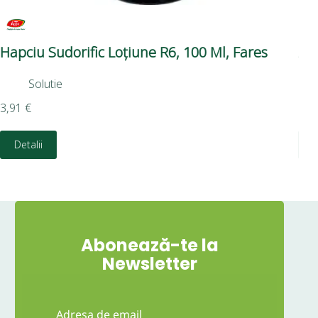
Hapciu Sudorific Loțiune R6, 100 Ml, Fares
Al
Solutie
3,91
€
1,3
Detalii
Abonează-te la
Newsletter