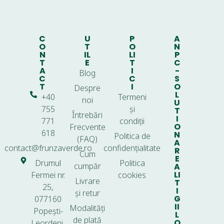
C
U
P
A
O
T
O
N
N
IL
LI
P
T
E
T
C
A
I
-
Blog
C
C
S
T
I
O
Despre
L
+40
Termeni
noi
U
755
și
T
Întrebări
I
771
condiții
O
Frecvente
618
N
Politica de
(FAQ)
A
contact@frunzaverde.ro
confidențialitate
R
Cum
E
Drumul
Politica
cumpăr
A
LI
Fermei nr.
cookies
Livrare
T
25,
I
și retur
G
077160
II
Modalități
Popești-
L
de plată
O
Leordeni,