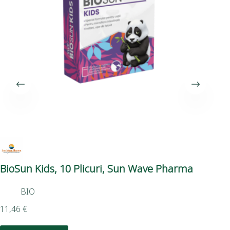
BioSun Kids, 10 Plicuri, Sun Wave Pharma
Gh
Fă
BIO
11,46
€
4,7