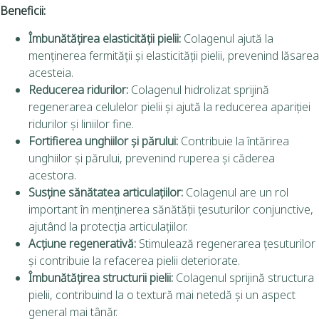
Beneficii:
Îmbunătățirea elasticității pielii:
Colagenul ajută la
menținerea fermității și elasticității pielii, prevenind lăsarea
acesteia.
Reducerea ridurilor:
Colagenul hidrolizat sprijină
regenerarea celulelor pielii și ajută la reducerea apariției
ridurilor și liniilor fine.
Fortifierea unghiilor și părului:
Contribuie la întărirea
unghiilor și părului, prevenind ruperea și căderea
acestora.
Susține sănătatea articulațiilor:
Colagenul are un rol
important în menținerea sănătății țesuturilor conjunctive,
ajutând la protecția articulațiilor.
Acțiune regenerativă:
Stimulează regenerarea țesuturilor
și contribuie la refacerea pielii deteriorate.
Îmbunătățirea structurii pielii:
Colagenul sprijină structura
pielii, contribuind la o textură mai netedă și un aspect
general mai tânăr.