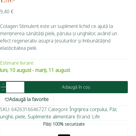
9,40
€
Colagen Stimulent este un supliment lichid ce ajută la
menținerea sănătății pielii, părului și unghiilor, având un
efect regenerativ asupra țesuturilor și îmbunătățind
elasticitatea pielii.
Estimare livrare:
luni, 10 august - marți, 11 august
Adaugă în coș
Adaugă la favorite
SKU:
6426316646727
Categorii:
Îngrijirea corpului
,
Păr,
unghii, piele
,
Suplimente alimentare
Brand:
Life
Plăți 100% securizate