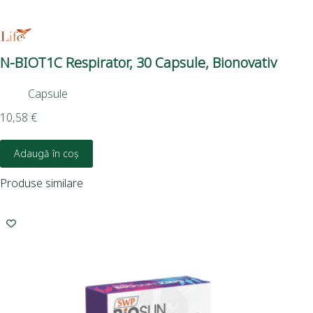
N-BIOT1C Respirator, 30 Capsule, Bionovativ
Ti
Capsule
10,58
€
24,
Adaugă în coș
Produse similare
-