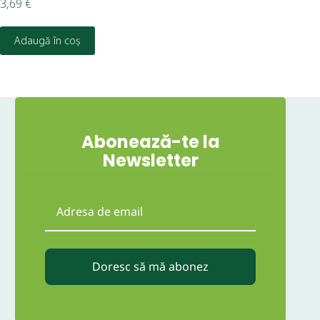
3,69
€
14,
Adaugă în coș
Abonează-te la
Newsletter
Doresc să mă abonez