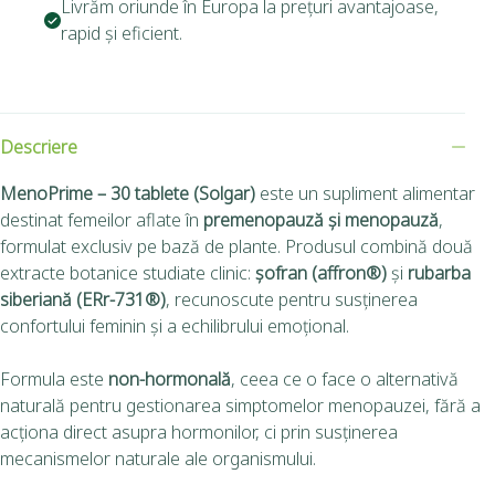
Livrăm oriunde în Europa la prețuri avantajoase,
rapid și eficient.
Descriere
MenoPrime – 30 tablete (Solgar)
este un supliment alimentar
destinat femeilor aflate în
premenopauză și menopauză
,
formulat exclusiv pe bază de plante. Produsul combină două
extracte botanice studiate clinic:
șofran (affron®)
și
rubarba
siberiană (ERr-731®)
, recunoscute pentru susținerea
confortului feminin și a echilibrului emoțional.
Formula este
non-hormonală
, ceea ce o face o alternativă
naturală pentru gestionarea simptomelor menopauzei, fără a
acționa direct asupra hormonilor, ci prin susținerea
mecanismelor naturale ale organismului.