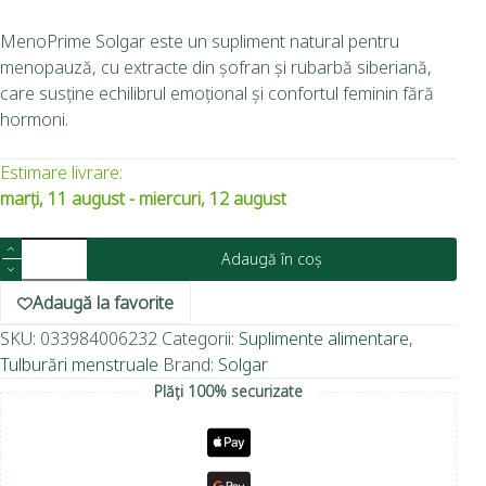
MenoPrime Solgar este un supliment natural pentru
menopauză, cu extracte din șofran și rubarbă siberiană,
care susține echilibrul emoțional și confortul feminin fără
hormoni.
Estimare livrare:
marți, 11 august - miercuri, 12 august
Adaugă în coș
Adaugă la favorite
SKU:
033984006232
Categorii:
Suplimente alimentare
,
Tulburări menstruale
Brand:
Solgar
Plăți 100% securizate