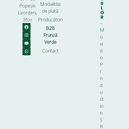
II
Modalități
Popești-
L
de plată
O
Leordeni,
R
Ilfov
Producători
B2B
M
Frunză
o
Verde
vi
Contact
d
o
P
r
o
d
u
ct
io
n
S
R