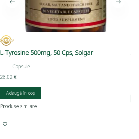
L-Tyrosine 500mg, 50 Cps, Solgar
Ac
So
Capsule
26,02
€
39,
Adaugă în coș
Produse similare