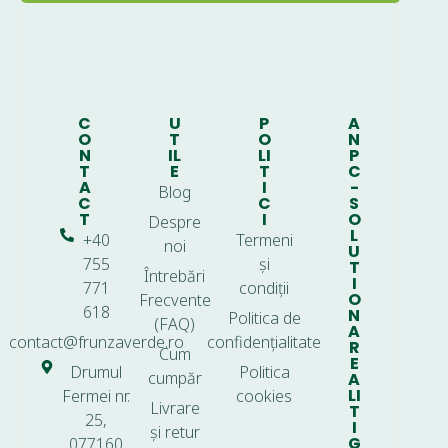
C
U
P
A
O
T
O
N
N
IL
LI
P
T
E
T
C
A
I
-
Blog
C
C
S
T
I
O
Despre
L
+40
Termeni
noi
U
755
și
T
Întrebări
I
771
condiții
O
Frecvente
618
N
Politica de
(FAQ)
A
contact@frunzaverde.ro
confidențialitate
R
Cum
E
Drumul
Politica
cumpăr
A
LI
Fermei nr.
cookies
Livrare
T
25,
I
și retur
G
077160