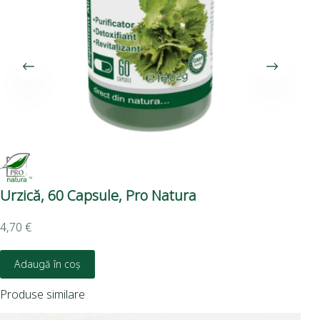
Urzică, 60 Capsule, Pro Natura
Sil
Na
4,70
€
3,5
Adaugă în coș
Produse similare