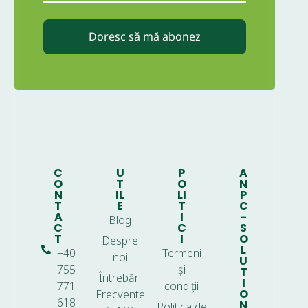
Doresc să mă abonez
C
U
P
A
O
T
O
N
N
IL
LI
P
T
E
T
C
A
I
-
Blog
C
C
S
T
I
O
Despre
L
+40
Termeni
noi
U
755
și
T
Întrebări
I
771
condiții
O
Frecvente
618
N
Politica de