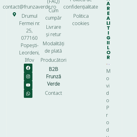
(FAQ)
A
contact@frunzaverde.ro
confidențialitate
R
Cum
E
Drumul
Politica
cumpăr
A
LI
Fermei nr.
cookies
Livrare
T
25,
I
și retur
G
077160
II
Modalități
Popești-
L
de plată
O
Leordeni,
R
Ilfov
Producători
B2B
M
Frunză
o
Verde
vi
Contact
d
o
P
r
o
d