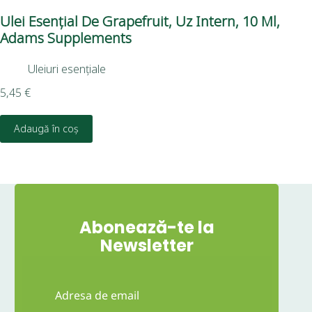
Ulei Esențial De Grapefruit, Uz Intern, 10 Ml,
Pin
Adams Supplements
Uleiuri esențiale
8,8
5,45
€
D
Adaugă în coș
Abonează-te la
Newsletter