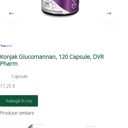
Konjak Glucomannan, 120 Capsule, DVR
Ma
Pharm
Ph
Capsule
17,25
€
3,7
Adaugă în coș
Produse similare