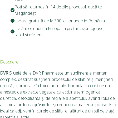
Poți să returnezi în 14 de zile produsul, dacă te
răzgândești.
Livrare gratuită de la 300 lei, oriunde în România.
Livrăm oriunde în Europa la prețuri avantajoase,
rapid și eficient.
Descriere
DVR Siluetă
de la DVR Pharm este un supliment alimentar
complex, destinat susținerii procesului de slăbire și menținerii
greutății corporale în limite normale. Formula sa conține un
amestec de extracte vegetale cu acțiune termogenică,
diuretică, detoxifiantă și de reglare a apetitului, având rolul de
a stimula arderea grăsimilor și reducerea masei adipoase. Este
ideal ca adjuvant în curele de slăbire, alături de un stil de viață
sănătos și activ.