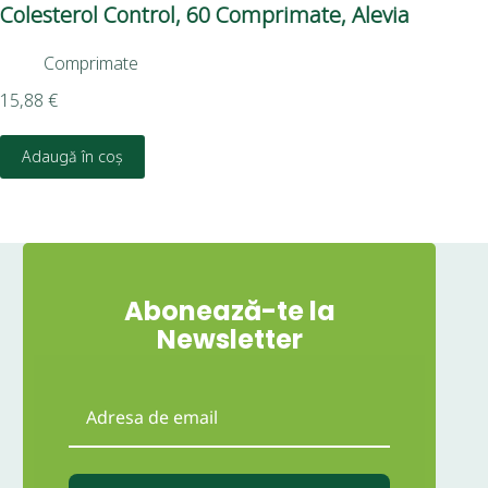
Colesterol Control, 60 Comprimate, Alevia
Pip
Bi
Comprimate
15,88
€
14,
Adaugă în coș
Abonează-te la
Newsletter