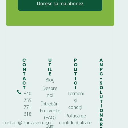
Doresc să mă abonez
C
U
P
A
O
T
O
N
N
IL
LI
P
T
E
T
C
A
I
-
Blog
C
C
S
T
I
O
Despre
L
+40
Termeni
noi
U
755
și
T
Întrebări
I
771
condiții
O
Frecvente
618
N
Politica de
(FAQ)
A
contact@frunzaverde.ro
confidențialitate
R
Cum