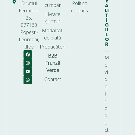
E
Drumul
Politica
cumpăr
A
LI
Fermei nr.
cookies
Livrare
T
25,
I
și retur
G
077160
II
Modalități
Popești-
L
de plată
O
Leordeni,
R
Ilfov
Producători
B2B
M
Frunză
o
Verde
vi
Contact
d
o
P
r
o
d
u
ct