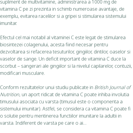
supliment de multivitamine, administrarea a 1000 mg de
vitamina C pe zi prezinta in schimb numeroase avantaje, de
exemplu, evitarea racelilor si a gripei si stimularea sistemului
imunitar.
Efectul cel mai notabil al vitaminei C este legat de stimularea
biosintezei colagenului, acesta fiind necesar pentru
dezvoltarea si refacerea tesuturilor, gingiilor, dintilor, oaselor si
vaselor de sange. Un deficit important de vitamina C duce la
scorbut – sangerari ale gingiilor si la nivelul capilarelor, contuzii,
modificari musculare.
Conform rezultatelor unui studiu publicate in
British Journal of
Nutrition
, un aport ridicat de vitamina C poate inhiba involutia
timusului asociata cu varsta (timusul este o componenta a
sistemului imunitar). Astfel, se considera ca vitamina C poate fi
o solutie pentru mentinerea functiilor imunitare la adultii in
varsta. Indiferent de varsta pe care o ai…