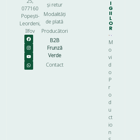
25,
I
și retur
G
077160
II
Modalități
Popești-
L
de plată
O
Leordeni,
R
Ilfov
Producători
B2B
M
Frunză
o
Verde
vi
Contact
d
o
P
r
o
d
u
ct
io
n
S