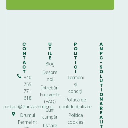
C
U
P
A
O
T
O
N
N
IL
LI
P
T
E
T
C
A
I
-
Blog
C
C
S
T
I
O
Despre
L
+40
Termeni
noi
U
755
și
T
Întrebări
I
771
condiții
O
Frecvente
618
N
Politica de
(FAQ)
A
contact@frunzaverde.ro
confidențialitate
R
Cum
E
Drumul
Politica
cumpăr
A
LI
Fermei nr.
cookies
Livrare
T