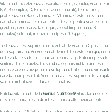
Vitamina C accelereaza absorbtia fierului, calciului, vitaminelor
P, A, B complex, D, F (acizi grasi nesaturati), tetraciclinei,
protejeaza si reface vitamina E. Vitamina C este utilizata in
cadrul a numeroase tratamente si terapii pentru scaderea in
greutate, renuntarea la droguri, alcool (impreuna cu B
complex) si fumat, in doze mari (peste 10 g pe zi).
Testeaza acest supliment concentrat de vitamina C pura timp
de o saptamana. Vei vedea cat de mult iti creste energia, ceea
ce te va face sa te simti mai tanar si mai agil. Poti incepe sa te
simti mai bine in pielea ta, stiind ca organismul tau primeste
ceea ce are nevoie pentru a se lupta cu bolile sau cu virusurile
care bantuie peste tot. Si nu uita ca acest supliment te va ajuta
sa nu te imbolnavesti daca esti sanatos.
Poti lua vitamina C de la
Genius Nutrition
®
zilnic, fara risc de
efecte secundare sau de interactiuni cu alte medicamente.
Pentru adulti (19-64 ani), doza zilnica recomandata de vitamina