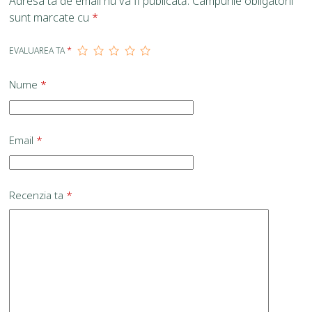
Adresa ta de email nu va fi publicată.
Câmpurile obligatorii
sunt marcate cu
*
EVALUAREA TA
*
Nume
*
Email
*
Recenzia ta
*