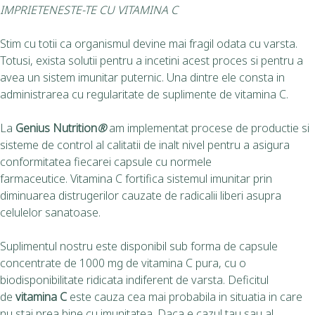
IMPRIETENESTE-TE CU VITAMINA C
Stim cu totii ca organismul devine mai fragil odata cu varsta.
Totusi, exista solutii pentru a incetini acest proces si pentru a
avea un sistem imunitar puternic. Una dintre ele consta in
administrarea cu regularitate de suplimente de vitamina C.
La
Genius Nutrition
®
am implementat procese de productie si
sisteme de control al calitatii de inalt nivel pentru a asigura
conformitatea fiecarei capsule cu normele
farmaceutice. Vitamina C fortifica sistemul imunitar prin
diminuarea distrugerilor cauzate de radicalii liberi asupra
celulelor sanatoase.
Suplimentul nostru este disponibil sub forma de capsule
concentrate de 1000 mg de vitamina C pura, cu o
biodisponibilitate ridicata indiferent de varsta. Deficitul
de
vitamina C
este cauza cea mai probabila in situatia in care
nu stai prea bine cu imunitatea. Daca e cazul tau sau al