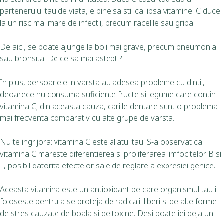
partenerului tau de viata, e bine sa stii ca lipsa vitaminei C duce
la un risc mai mare de infectii, precum racelile sau gripa.
De aici, se poate ajunge la boli mai grave, precum pneumonia
sau bronsita. De ce sa mai astepti?
In plus, persoanele in varsta au adesea probleme cu dintii,
deoarece nu consuma suficiente fructe si legume care contin
vitamina C; din aceasta cauza, cariile dentare sunt o problema
mai frecventa comparativ cu alte grupe de varsta.
Nu te ingrijora: vitamina C este aliatul tau. S-a observat ca
vitamina C mareste diferentierea si proliferarea limfocitelor B si
T, posibil datorita efectelor sale de reglare a expresiei genice.
Aceasta vitamina este un antioxidant pe care organismul tau il
foloseste pentru a se proteja de radicalii liberi si de alte forme
de stres cauzate de boala si de toxine. Desi poate iei deja un