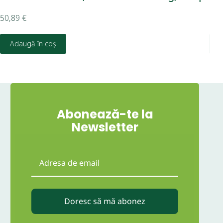
50,89
€
13,
Adaugă în coș
Abonează-te la
Newsletter
Doresc să mă abonez