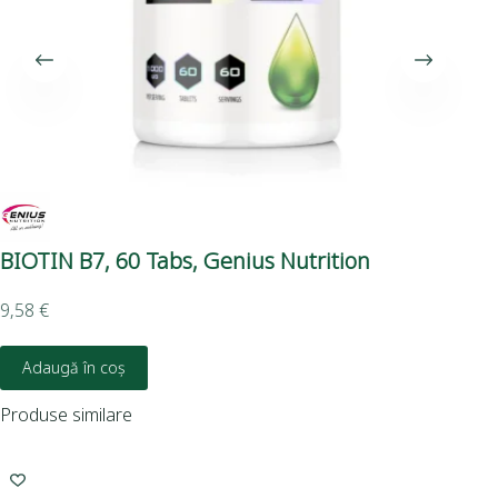
BIOTIN B7, 60 Tabs, Genius Nutrition
SU
9,58
€
29,
Adaugă în coș
Produse similare