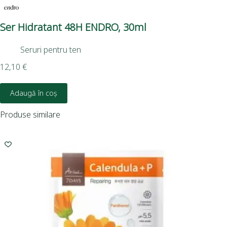
Ser Hidratant 48H ENDRO, 30ml
Pla
23
Seruri pentru ten
2,2
12,10
€
Adaugă în coș
Produse similare