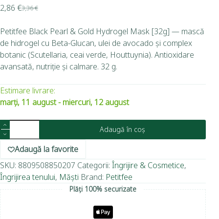
2,86
€
3,36
€
Petitfee Black Pearl & Gold Hydrogel Mask [32g] — mască
de hidrogel cu Beta-Glucan, ulei de avocado și complex
botanic (Scutellaria, ceai verde, Houttuynia). Antioxidare
avansată, nutriție și calmare. 32 g.
Estimare livrare:
marți, 11 august - miercuri, 12 august
Adaugă în coș
Adaugă la favorite
SKU:
8809508850207
Categorii:
Îngrijire & Cosmetice
,
Îngrijirea tenului
,
Măști
Brand:
Petitfee
Plăți 100% securizate