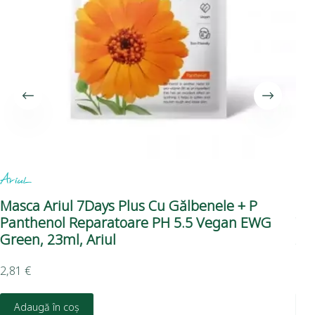
Masca Ariul 7Days Plus Cu Gălbenele + P
Ma
Panthenol Reparatoare PH 5.5 Vegan EWG
Vi
Green, 23ml, Ariul
Ari
2,81
€
2,8
Adaugă în coș