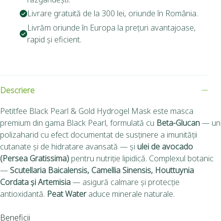
Livrare gratuită de la 300 lei, oriunde în România.
Livrăm oriunde în Europa la prețuri avantajoase,
rapid și eficient.
Descriere
Petitfee Black Pearl & Gold Hydrogel Mask este masca
premium din gama Black Pearl, formulată cu
Beta-Glucan
— un
polizaharid cu efect documentat de susținere a imunității
cutanate și de hidratare avansată — și
ulei de avocado
(Persea Gratissima)
pentru nutriție lipidică. Complexul botanic
—
Scutellaria Baicalensis, Camellia Sinensis, Houttuynia
Cordata și Artemisia
— asigură calmare și protecție
antioxidantă.
Peat Water
aduce minerale naturale.
Beneficii