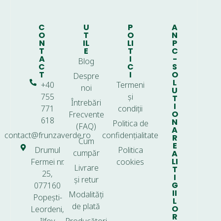
C
U
P
A
O
T
O
N
N
IL
LI
P
T
E
T
C
A
I
-
Blog
C
C
S
T
I
O
Despre
L
+40
Termeni
noi
U
755
și
T
Întrebări
I
771
condiții
O
Frecvente
618
N
Politica de
(FAQ)
A
contact@frunzaverde.ro
confidențialitate
R
Cum
E
Drumul
Politica
cumpăr
A
LI
Fermei nr.
cookies
Livrare
T
25,
I
și retur
G
077160
II
Modalități
Popești-
L
de plată
O
Leordeni,
R