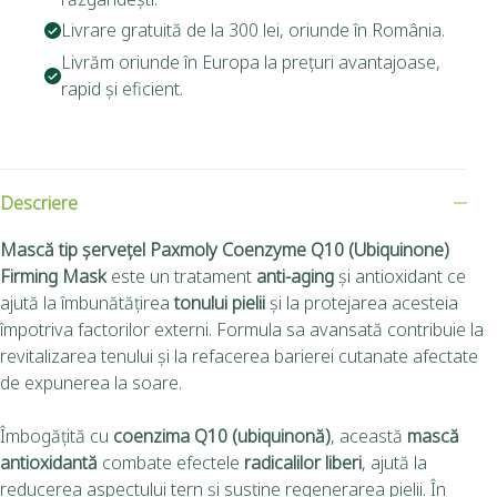
Livrare gratuită de la 300 lei, oriunde în România.
Livrăm oriunde în Europa la prețuri avantajoase,
rapid și eficient.
Descriere
Mască tip șervețel Paxmoly Coenzyme Q10 (Ubiquinone)
Firming Mask
este un tratament
anti-aging
și antioxidant ce
ajută la îmbunătățirea
tonului pielii
și la protejarea acesteia
împotriva factorilor externi. Formula sa avansată contribuie la
revitalizarea tenului și la refacerea barierei cutanate afectate
de expunerea la soare.
Îmbogățită cu
coenzima Q10 (ubiquinonă)
, această
mască
antioxidantă
combate efectele
radicalilor liberi
, ajută la
reducerea aspectului tern și susține regenerarea pielii. În