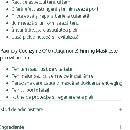
Reduce aspectul
tenului tern
Oferă efect
astringent și minimizează porii
Protejează și repară
bariera cutanată
Iluminează și uniformizează
tenul
Îmbunătățește
elasticitatea pielii
Lasă pielea
netedă și revitalizată
Paxmoly Coenzyme Q10 (Ubiquinone) Firming Mask
este
potrivit pentru:
Ten tern sau lipsit de vitalitate
Ten matur sau cu semne de îmbătrânire
Persoane care caută o
mască antioxidantă anti-aging
Ten cu
pori dilatați
Rutine de
protecție și regenerare a pielii
Mod de administrare
Ingrediente