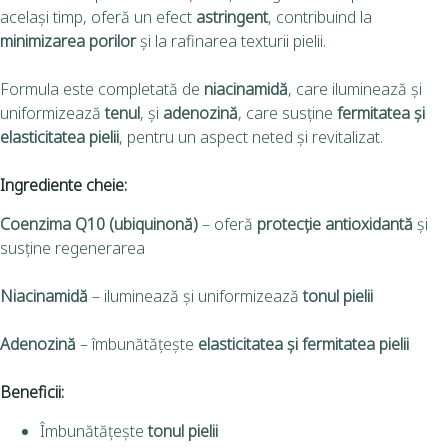
același timp, oferă un efect
astringent
, contribuind la
minimizarea porilor
și la rafinarea texturii pielii.
Formula este completată de
niacinamidă
, care iluminează și
uniformizează
tenul
, și
adenozină
, care susține
fermitatea și
elasticitatea pielii
, pentru un aspect neted și revitalizat.
Ingrediente cheie:
Coenzima Q10 (ubiquinonă)
– oferă
protecție antioxidantă
și
susține regenerarea
Niacinamidă
– iluminează și uniformizează
tonul pielii
Adenozină
– îmbunătățește
elasticitatea și fermitatea pielii
Beneficii:
Îmbunătățește
tonul pielii