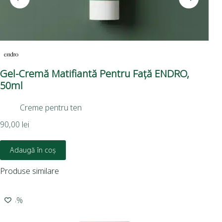
Gel-Cremă Matifiantă Pentru Față ENDRO,
Cr
50ml
EN
Creme pentru ten
90,00
lei
106
Adaugă în coș
Produse similare
-15%