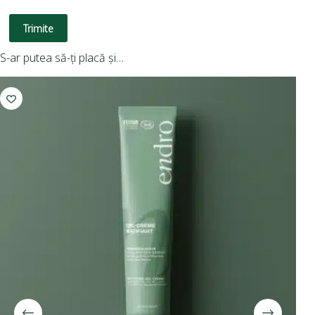
Trimite
S-ar putea să-ți placă și…