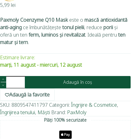
5,99
lei
Paxmoly Coenzyme Q10 Mask
este o
mască antioxidantă
anti-aging
ce îmbunătățește
tonul pielii
, reduce
porii
și
oferă un ten
ferm, luminos și revitalizat
. Ideală pentru
ten
matur și tern
.
Estimare livrare:
marți, 11 august - miercuri, 12 august
Adaugă în coș
Adaugă la favorite
SKU:
8809547411797
Categorii:
Îngrijire & Cosmetice
,
Îngrijirea tenului
,
Măști
Brand:
PaxMoly
Plăți 100% securizate