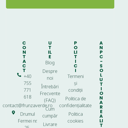
C
U
P
A
O
T
O
N
N
IL
LI
P
T
E
T
C
A
I
-
Blog
C
C
S
T
I
O
Despre
L
+40
Termeni
noi
U
755
și
T
Întrebări
I
771
condiții
O
Frecvente
618
N
Politica de
(FAQ)
A
contact@frunzaverde.ro
confidențialitate
R
Cum
E
Drumul
Politica
cumpăr
A
LI
Fermei nr.
cookies
Livrare
T
25,