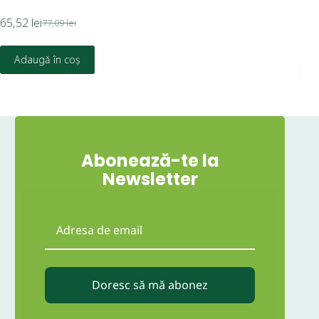
Ari
65,52
lei
77,09
lei
14,
Adaugă în coș
Abonează-te la
Newsletter
Doresc să mă abonez