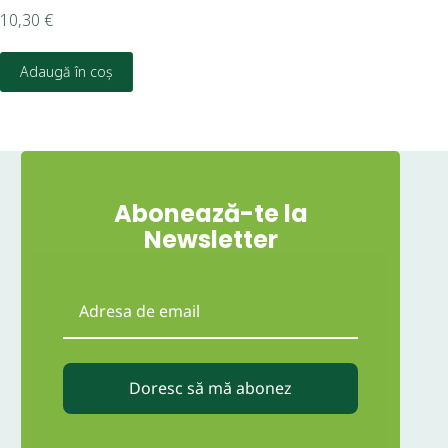
10,30
€
19,
Adaugă în coș
Abonează-te la
Newsletter
Doresc să mă abonez