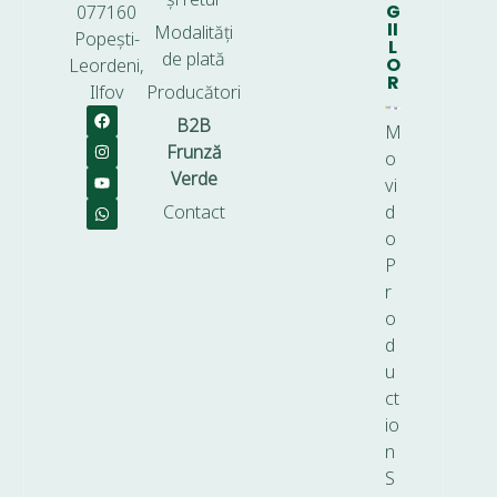
G
077160
II
Modalități
Popești-
L
de plată
O
Leordeni,
R
Ilfov
Producători
B2B
M
Frunză
o
Verde
vi
Contact
d
o
P
r
o
d
u
ct
io
n
S