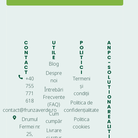
C
U
P
A
O
T
O
N
N
IL
LI
P
T
E
T
C
A
I
-
Blog
C
C
S
T
I
O
Despre
L
+40
Termeni
noi
U
755
și
T
Întrebări
I
771
condiții
O
Frecvente
618
N
Politica de
(FAQ)
A
contact@frunzaverde.ro
confidențialitate
R
Cum
E
Drumul
Politica
cumpăr
A
LI
Fermei nr.
cookies
Livrare
T
25,
I
și retur