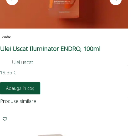
Ulei Uscat Iluminator ENDRO, 100ml
Se
30
Ulei uscat
Ari
19,36
€
10,
Adaugă în coș
Produse similare