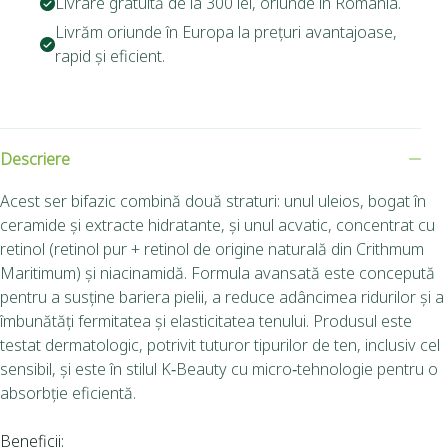
Livrare gratuită de la 300 lei, oriunde în România.
Livrăm oriunde în Europa la prețuri avantajoase,
rapid și eficient.
Descriere
Acest ser bifazic combină două straturi: unul uleios, bogat în
ceramide și extracte hidratante, și unul acvatic, concentrat cu
retinol (retinol pur + retinol de origine naturală din Crithmum
Maritimum) și niacinamidă. Formula avansată este concepută
pentru a susține bariera pielii, a reduce adâncimea ridurilor și a
îmbunătăți fermitatea și elasticitatea tenului. Produsul este
testat dermatologic, potrivit tuturor tipurilor de ten, inclusiv cel
sensibil, și este în stilul K‑Beauty cu micro‑tehnologie pentru o
absorbție eficientă.
Beneficii: