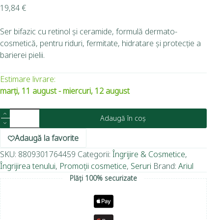
19,84
€
Ser bifazic cu retinol și ceramide, formulă dermato-
cosmetică, pentru riduri, fermitate, hidratare și protecție a
barierei pielii.
Estimare livrare:
marți, 11 august - miercuri, 12 august
Adaugă în coș
Adaugă la favorite
SKU:
8809301764459
Categorii:
Îngrijire & Cosmetice
,
Îngrijirea tenului
,
Promoții cosmetice
,
Seruri
Brand:
Ariul
Plăți 100% securizate