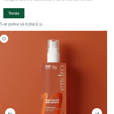
Trimite
S-ar putea să-ți placă și…