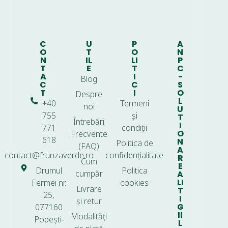
C
U
P
A
O
T
O
N
N
IL
LI
P
T
E
T
C
A
I
-
Blog
C
C
S
T
I
O
Despre
L
+40
Termeni
noi
U
755
și
T
Întrebări
I
771
condiții
O
Frecvente
618
N
Politica de
(FAQ)
A
contact@frunzaverde.ro
confidențialitate
R
Cum
E
Drumul
Politica
cumpăr
A
LI
Fermei nr.
cookies
Livrare
T
25,
I
și retur
G
077160
II
Modalități
Popești-
L