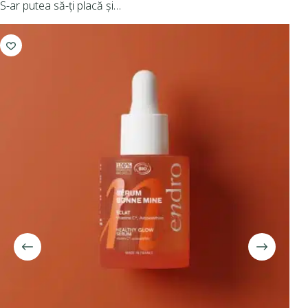
S-ar putea să-ți placă și…