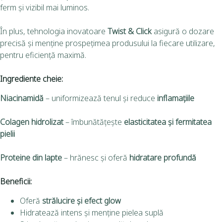
ferm și vizibil mai luminos.
În plus, tehnologia inovatoare
Twist & Click
asigură o dozare
precisă și menține prospețimea produsului la fiecare utilizare,
pentru eficiență maximă.
Ingrediente cheie:
Niacinamidă
– uniformizează tenul și reduce
inflamațiile
Colagen hidrolizat
– îmbunătățește
elasticitatea și fermitatea
pielii
Proteine din lapte
– hrănesc și oferă
hidratare profundă
Beneficii:
Oferă
strălucire și efect glow
Hidratează intens și menține pielea suplă