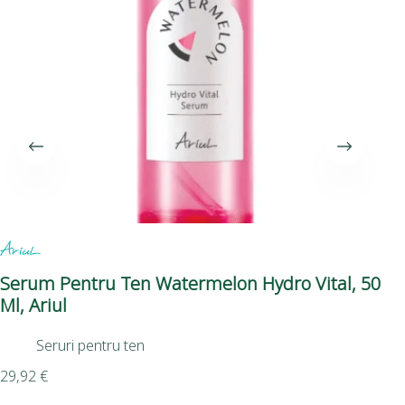
Serum Pentru Ten Watermelon Hydro Vital, 50
Se
Ml, Ariul
On
Seruri pentru ten
19,
29,92
€