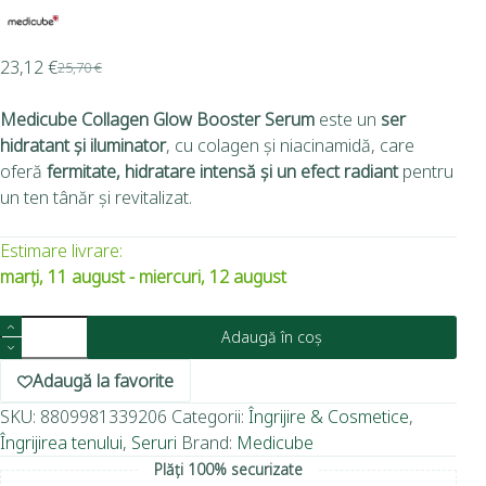
23,12
€
25,70
€
Medicube Collagen Glow Booster Serum
este un
ser
hidratant și iluminator
, cu colagen și niacinamidă, care
oferă
fermitate, hidratare intensă și un efect radiant
pentru
un ten tânăr și revitalizat.
Estimare livrare:
marți, 11 august - miercuri, 12 august
Adaugă în coș
Adaugă la favorite
SKU:
8809981339206
Categorii:
Îngrijire & Cosmetice
,
Îngrijirea tenului
,
Seruri
Brand:
Medicube
Plăți 100% securizate