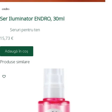
Ser Iluminator ENDRO, 30ml
Se
Seruri pentru ten
15,73
€
12,
Adaugă în coș
Produse similare
-