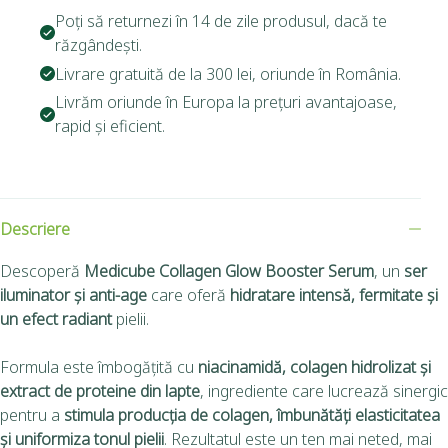
Poți să returnezi în 14 de zile produsul, dacă te
răzgândești.
Livrare gratuită de la 300 lei, oriunde în România.
Livrăm oriunde în Europa la prețuri avantajoase,
rapid și eficient.
Descriere
Descoperă
Medicube Collagen Glow Booster Serum
, un
ser
iluminator și anti-age
care oferă
hidratare intensă, fermitate și
un efect radiant
pielii.
Formula este îmbogățită cu
niacinamidă, colagen hidrolizat și
extract de proteine din lapte
, ingrediente care lucrează sinergic
pentru a
stimula producția de colagen, îmbunătăți elasticitatea
și uniformiza tonul pielii
. Rezultatul este un ten mai neted, mai