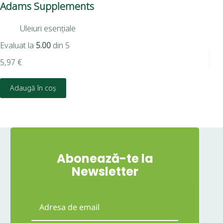
Adams Supplements
Uleiuri esențiale
13,
Evaluat la
5.00
din 5
5,97
€
Adaugă în coș
Abonează-te la
Newsletter