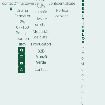
A
contact@frunzaverde.ro
confidențialitate
R
Cum
E
Drumul
Politica
cumpăr
A
LI
Fermei nr.
cookies
Livrare
T
25,
I
și retur
G
077160
II
Modalități
Popești-
L
de plată
O
Leordeni,
R
Ilfov
Producători
B2B
M
Frunză
o
Verde
vi
Contact
d
o
P
r
o
d
u