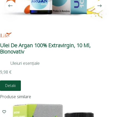
Ulei De Argan 100% Extravirgin, 10 Ml,
Co
Bionovativ
Uleiuri esențiale
10,
9,98
€
Detalii
Produse similare