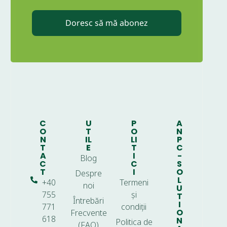
Doresc să mă abonez
C
U
P
A
O
T
O
N
N
IL
LI
P
T
E
T
C
A
I
-
Blog
C
C
S
T
I
O
Despre
L
+40
Termeni
noi
U
755
și
T
Întrebări
I
771
condiții
O
Frecvente
618
N
Politica de
(FAQ)