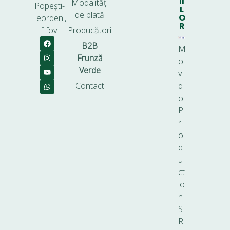
II
Modalități
Popești-
L
de plată
O
Leordeni,
R
Ilfov
Producători
B2B
M
Frunză
o
Verde
vi
Contact
d
o
P
r
o
d
u
ct
io
n
S
R