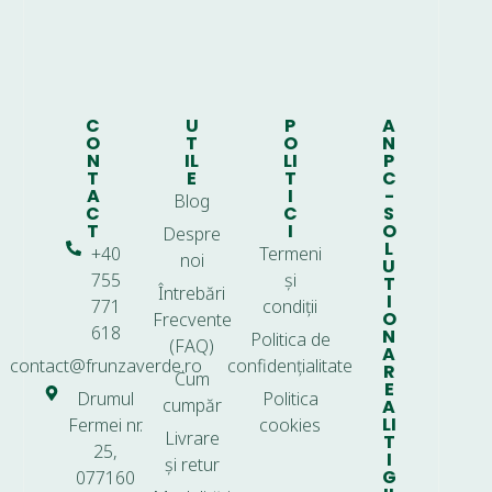
C
U
P
A
O
T
O
N
N
IL
LI
P
T
E
T
C
A
I
-
Blog
C
C
S
T
I
O
Despre
L
+40
Termeni
noi
U
755
și
T
Întrebări
I
771
condiții
O
Frecvente
618
N
Politica de
(FAQ)
A
contact@frunzaverde.ro
confidențialitate
R
Cum
E
Drumul
Politica
cumpăr
A
LI
Fermei nr.
cookies
Livrare
T
25,
I
și retur
G
077160