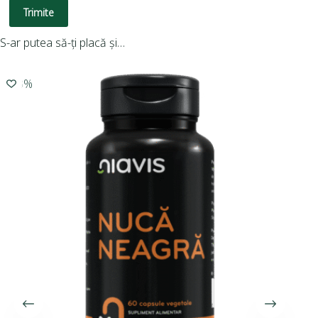
Trimite
S-ar putea să-ți placă și…
-10%
-