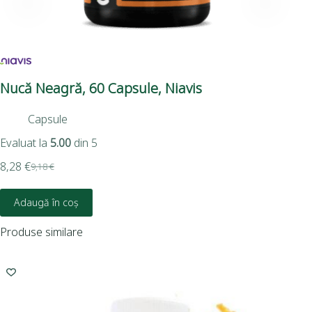
Nucă Neagră, 60 Capsule, Niavis
Spi
Eco
Capsule
Evaluat la
5.00
din 5
3,8
8,28
€
9,18
€
Adaugă în coș
Produse similare