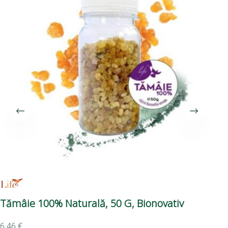
​Tămâie 100% Naturală, 50 G, Bionovativ
Di
6,46
€
11,