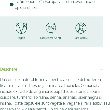
Livrăm oriunde în Europa la prețuri avantajoase,
rapid și eficient.
Vegan
Fără conservanți
Fără aditivi
Descriere
Un complex natural formulat pentru a susține detoxifierea
ficatului, tractul digestiv și eliminarea toxinelor. Combinația
include extracte de anghinare, păpădie, brusture, cicoare,
cuișoare, turmeric, spirulină, senna, ananas, piper negru și
inulină. Toate capsulele sunt vegetale, vegane și fără aditivi sau
conservanți – ideale pentru un stil de viață sănătos.