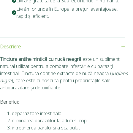
Livrare gratuită de la 300 lei, oriunde în România.
Livrăm oriunde în Europa la prețuri avantajoase,
rapid și eficient.
Descriere
Tinctura antihelmintică cu nucă neagră
este un supliment
natural utilizat pentru a combate infestările cu paraziți
intestinali. Tinctura conține extracte de nucă neagră (
Juglans
nigra
), care este cunoscută pentru proprietățile sale
antiparazitare și detoxifiante.
Beneficii:
deparazitare intestinala
eliminarea parazitilor la adulti si copii
intretinerea parului si a scalpului,