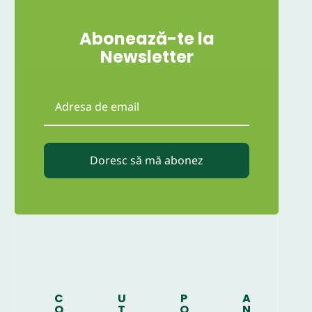
Abonează-te la
Newsletter
Doresc să mă abonez
C
U
P
A
O
T
O
N