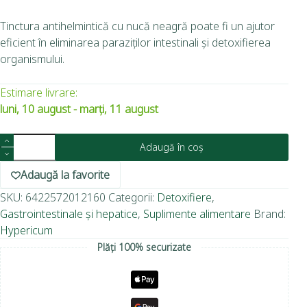
Tinctura antihelmintică cu nucă neagră poate fi un ajutor
eficient în eliminarea paraziților intestinali și detoxifierea
organismului.
Estimare livrare:
luni, 10 august - marți, 11 august
Adaugă în coș
Adaugă la favorite
SKU:
6422572012160
Categorii:
Detoxifiere
,
Gastrointestinale și hepatice
,
Suplimente alimentare
Brand:
Hypericum
Plăți 100% securizate