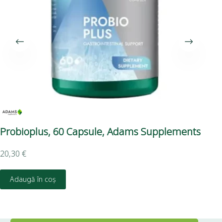
Probioplus, 60 Capsule, Adams Supplements
Tă
20,30
€
22,
Adaugă în coș