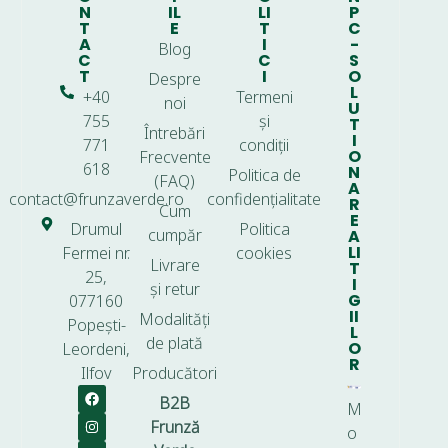
N
IL
LI
P
T
E
T
C
A
I
-
Blog
C
C
S
T
I
O
Despre
L
+40
Termeni
noi
U
755
și
T
Întrebări
I
771
condiții
O
Frecvente
618
N
Politica de
(FAQ)
A
contact@frunzaverde.ro
confidențialitate
R
Cum
E
Drumul
Politica
cumpăr
A
LI
Fermei nr.
cookies
Livrare
T
25,
I
și retur
G
077160
II
Modalități
Popești-
L
de plată
O
Leordeni,
R
Ilfov
Producători
B2B
M
Frunză
o