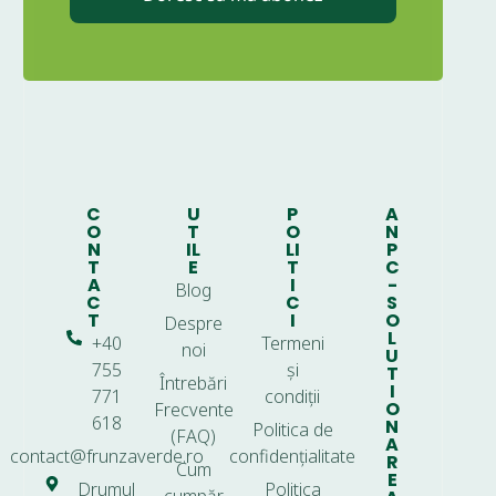
C
U
P
A
O
T
O
N
N
IL
LI
P
T
E
T
C
A
I
-
Blog
C
C
S
T
I
O
Despre
L
+40
Termeni
noi
U
755
și
T
Întrebări
I
771
condiții
O
Frecvente
618
N
Politica de
(FAQ)
A
contact@frunzaverde.ro
confidențialitate
R
Cum
E
Drumul
Politica