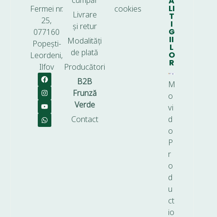
cumpăr
A
LI
Fermei nr.
cookies
Livrare
T
25,
I
și retur
G
077160
II
Modalități
Popești-
L
de plată
O
Leordeni,
R
Ilfov
Producători
B2B
M
Frunză
o
Verde
vi
Contact
d
o
P
r
o
d
u
ct
io