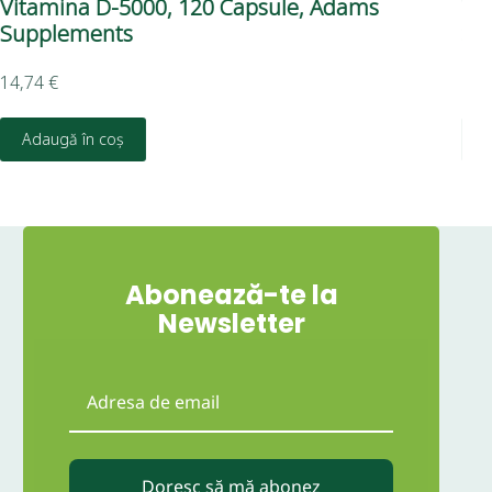
Vitamina D-5000, 120 Capsule, Adams
Vi
Supplements
Su
14,74
€
9,3
Adaugă în coș
Abonează-te la
Newsletter
Doresc să mă abonez