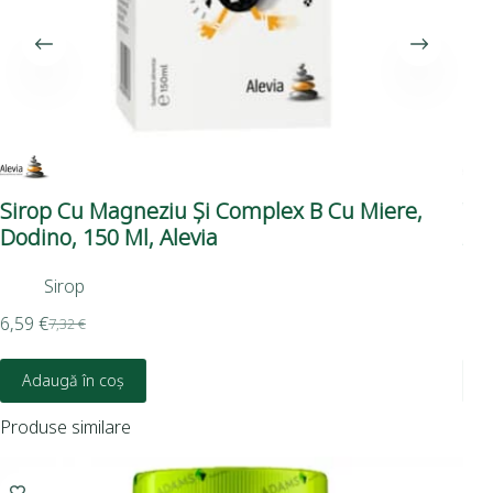
Sirop Cu Magneziu Și Complex B Cu Miere,
Vi
Dodino, 150 Ml, Alevia
Ale
Sirop
6,59
€
11,
7,32
€
Adaugă în coș
Produse similare