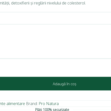
ții, detoxifierii și reglării nivelului de colesterol.
Adaugă în coș
nte alimentare
Brand:
Pro Natura
Plăți 100% securizate