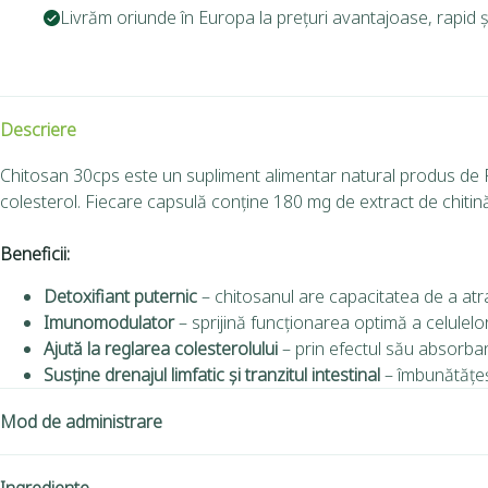
Livrăm oriunde în Europa la prețuri avantajoase, rapid și
Descriere
Chitosan 30cps este un supliment alimentar natural produs de Pro 
colesterol. Fiecare capsulă conține 180 mg de extract de chitină
Beneficii:
Detoxifiant puternic
– chitosanul are capacitatea de a atrag
Imunomodulator
– sprijină funcționarea optimă a celulelor 
Ajută la reglarea colesterolului
– prin efectul său absorbant
Susține drenajul limfatic și tranzitul intestinal
– îmbunătățeșt
Mod de administrare