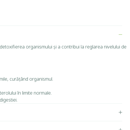
etoxifierea organismului și a contribui la reglarea nivelului de
imile, curățând organismul.
rolului în limite normale.
igestiei.