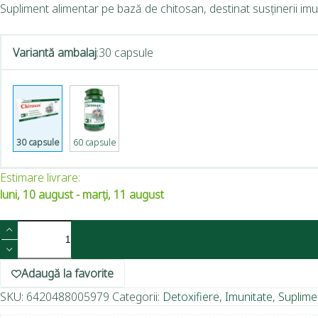
Supliment alimentar pe bază de chitosan, destinat susținerii imunită
Variantă ambalaj
:
30 capsule
30 capsule
60 capsule
Estimare livrare:
luni, 10 august - marți, 11 august
Adaugă la favorite
SKU:
6420488005979
Categorii:
Detoxifiere
,
Imunitate
,
Suplime