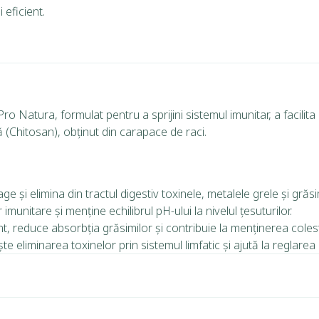
 eficient.
Natura, formulat pentru a sprijini sistemul imunitar, a facilita d
 (Chitosan), obținut din carapace de raci.
e și elimina din tractul digestiv toxinele, metalele grele și grăs
imunitare și menține echilibrul pH-ului la nivelul țesuturilor.
, reduce absorbția grăsimilor și contribuie la menținerea coleste
e eliminarea toxinelor prin sistemul limfatic și ajută la reglarea d