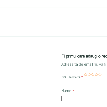
Fii primul care adaugi o re
Adresa ta de email nu va fi 
EVALUAREA TA
*
Nume
*