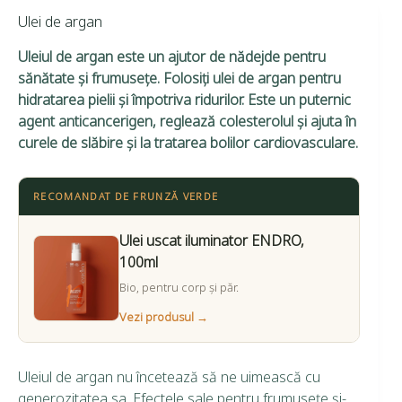
Ulei de argan
Uleiul de argan este un ajutor de nădejde pentru
sănătate şi frumuseţe. Folosiţi ulei de argan pentru
hidratarea pielii şi împotriva ridurilor. Este un puternic
agent anticancerigen, reglează colesterolul şi ajuta în
curele de slăbire şi la tratarea bolilor cardiovasculare.
RECOMANDAT DE FRUNZĂ VERDE
Ulei uscat iluminator ENDRO,
100ml
Bio, pentru corp și păr.
Vezi produsul →
Uleiul de argan nu încetează să ne uimească cu
generozitatea sa. Efectele sale pentru frumuseţe şi-