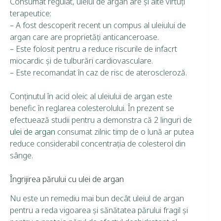
Consumat regulat, uleiul de argan are şi alte virtuţi
terapeutice:
– A fost descoperit recent un compus al uleiului de
argan care are proprietăţi anticanceroase.
– Este folosit pentru a reduce riscurile de infacrt
miocardic şi de tulburări cardiovasculare.
– Este recomandat în caz de risc de ateroscleroză.
Conţinutul în acid oleic al uleiului de argan este
benefic în reglarea colesterolului. În prezent se
efectuează studii pentru a demonstra că 2 linguri de
ulei de argan
consumat zilnic timp de o lună ar putea
reduce considerabil concentraţia de colesterol din
sânge.
Îngrijirea părului cu ulei de argan
Nu este un remediu mai bun decât uleiul de argan
pentru a reda vigoarea şi sănătatea părului fragil şi