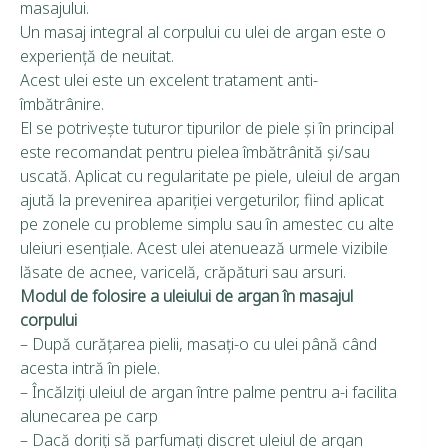
masajului.
Un masaj integral al corpului cu ulei de argan este o
experienţă de neuitat.
Acest ulei este un excelent tratament anti-
îmbătrânire.
El se potriveşte tuturor tipurilor de piele şi în principal
este recomandat pentru pielea îmbătrânită şi/sau
uscată. Aplicat cu regularitate pe piele, uleiul de argan
ajută la prevenirea apariţiei vergeturilor, fiind aplicat
pe zonele cu probleme simplu sau în amestec cu alte
uleiuri esenţiale. Acest ulei atenuează urmele vizibile
lăsate de acnee, varicelă, crăpături sau arsuri.
Modul de folosire a uleiului de argan în masajul
corpului
– După curăţarea pielii, masaţi-o cu ulei până când
acesta intră în piele.
– Încălziţi uleiul de argan între palme pentru a-i facilita
alunecarea pe carp
– Dacă doriţi să parfumaţi discret uleiul de argan