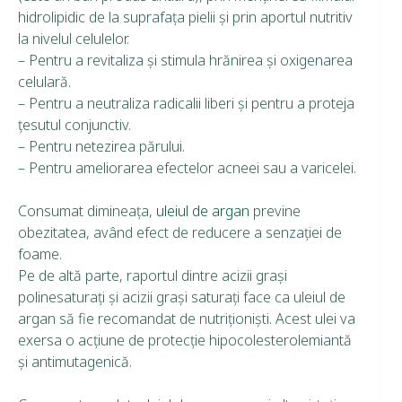
hidrolipidic de la suprafaţa pielii şi prin aportul nutritiv
la nivelul celulelor.
– Pentru a revitaliza şi stimula hrănirea şi oxigenarea
celulară.
– Pentru a neutraliza radicalii liberi şi pentru a proteja
ţesutul conjunctiv.
– Pentru netezirea părului.
– Pentru ameliorarea efectelor acneei sau a varicelei.
Consumat dimineaţa,
uleiul de argan
previne
obezitatea, având efect de reducere a senzaţiei de
foame.
Pe de altă parte, raportul dintre acizii graşi
polinesaturaţi şi acizii graşi saturaţi face ca uleiul de
argan să fie recomandat de nutriţionişti. Acest ulei va
exersa o acţiune de protecţie hipocolesterolemiantă
şi antimutagenică.