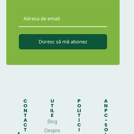
Doresc să mă abonez
C
U
P
A
O
T
O
N
N
IL
LI
P
T
E
T
C
A
I
-
Blog
C
C
S
T
I
O
Despre