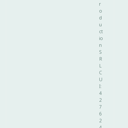
r
o
d
u
ct
io
n
S
R
L
C
U
I:
4
2
7
6
2
4