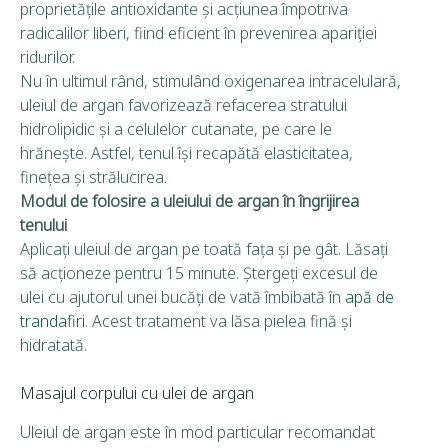
proprietăţile antioxidante şi acţiunea împotriva
radicalilor liberi, fiind eficient în prevenirea apariţiei
ridurilor.
Nu în ultimul rând, stimulând oxigenarea intracelulară,
uleiul de argan favorizează refacerea stratului
hidrolipidic şi a celulelor cutanate, pe care le
hrăneşte. Astfel, tenul îşi recapătă elasticitatea,
fineţea şi strălucirea.
Modul de folosire a uleiului de argan în îngrijirea
tenului
Aplicaţi uleiul de argan pe toată faţa şi pe gât. Lăsaţi
să acţioneze pentru 15 minute. Ştergeţi excesul de
ulei cu ajutorul unei bucăţi de vată îmbibată în
apă de
trandafiri
. Acest tratament va lăsa pielea fină şi
hidratată.
Masajul corpului cu ulei de argan
Uleiul de argan este în mod particular recomandat